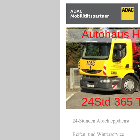
Autohaus 
24Std 365 
24-Stunden Abschleppdienst
Reifen- und Winterservice