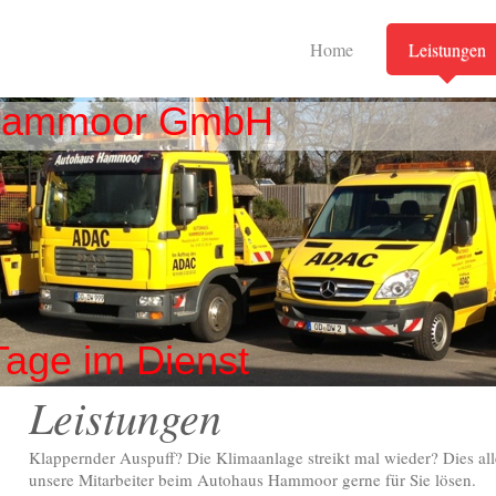
Home
Leistungen
Hammoor GmbH
Tage im Dienst
Leistungen
Klappernder Auspuff? Die Klimaanlage streikt mal wieder? Dies all
unsere Mitarbeiter beim Autohaus Hammoor gerne für Sie lösen.