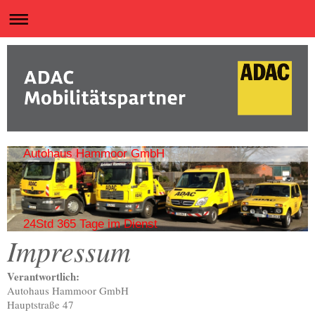
Autohaus Hammoor GmbH
24Std 365 Tage im Dienst
Impressum
Verantwortlich:
Autohaus Hammoor GmbH
Hauptstraße 47