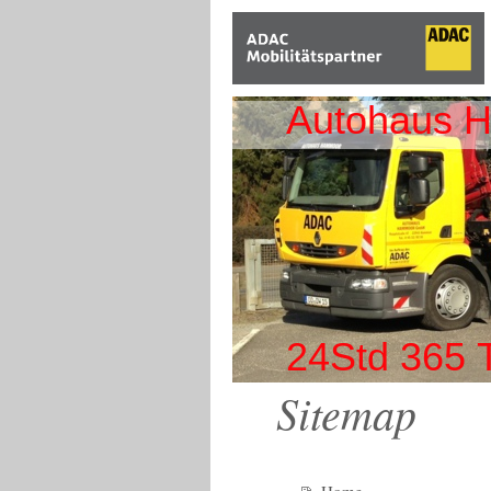
Autohaus 
24Std 365 
Sitemap
Home