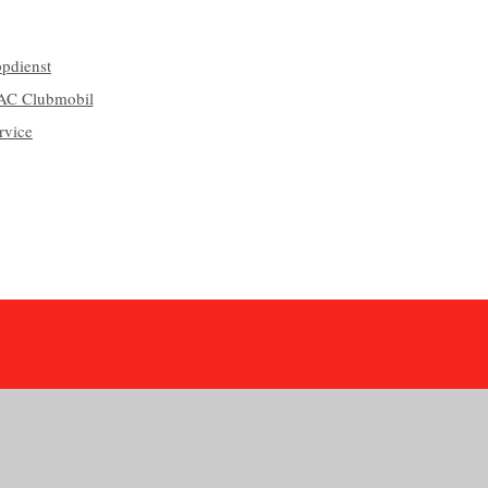
pdienst
AC Clubmobil
rvice